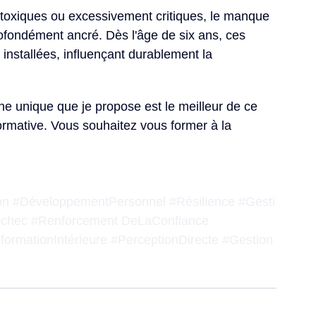
 toxiques
 ou excessivement critiques, le manque 
rofondément ancré. Dès l'âge de six ans, ces 
 installées, influençant durablement la 
e unique que je propose est le meilleur de ce 
ormative. 
Vous souhaitez vous former à la 
on
#DéveloppementPersonnel
#Résilience
#Gesti
échec 
#Renforcement
 DeLaConfiance 
formationIntérieure
#PerceptionDirecte
#Gestion