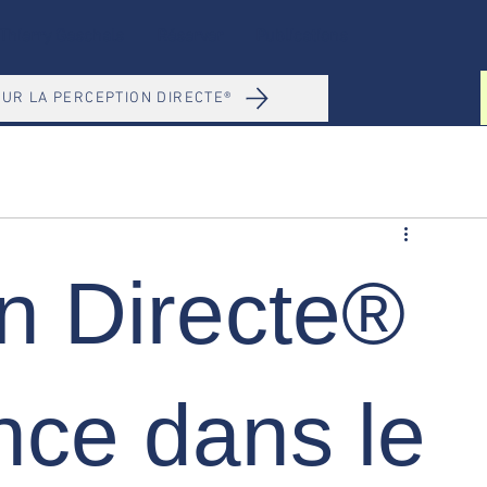
Thierry Geschals
Réserver
Publications
UR LA PERCEPTION DIRECTE®
n Directe®
ence dans le