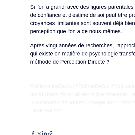
Si l'on a grandi avec des 
figures parentales
de confiance et d'estime de soi peut être p
croyances
 limitantes sont souvent déjà bien
perception que l'on a de nous-mêmes.
Après vingt années de recherches, l'approch
qui existe en matière de psychologie transf
méthode de Perception Directe ?
#AffirmationDeSoi
#EstimeDeSoi
#Motivati
onDuStress
#MentalitéPositive
#PeurDe
 L'
#SurmonterLesDoutes
#ImageDeSoi
#trans
DesEmotions