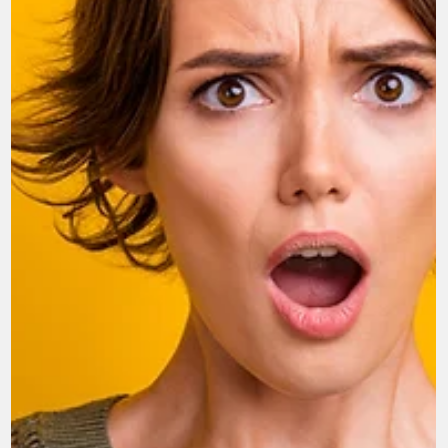
4 avr. 2025
3 min de lecture
Connaître la vérité
Cet article explore les raisons pour lesquelles nous fuyons
la vérité , comment le chaos s’installe dans nos vies, et
comment retrouver...