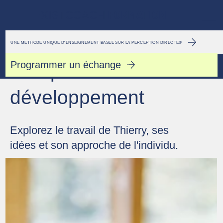
FORMATION
EXISTCOACH
UNE MÉTHODE UNIQUE D'ENSEIGNEMENT BASÉE SUR LA PERCEPTION DIRECTE®
Programmer un échange
Perspectives de
développement
Explorez le travail de Thierry, ses
idées et son
approche
de l'individu.