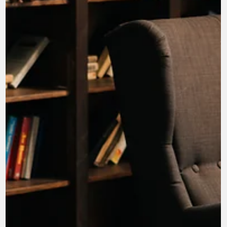
4 avr. 2025
2 min de lecture
Estime de soi : arrêter de se juger et
culpabiliser
Se juger et culpabiliser sont des mécanismes profondémen
enracinés dans notre société. Ils génèrent stress, anxiété et
mal-être...