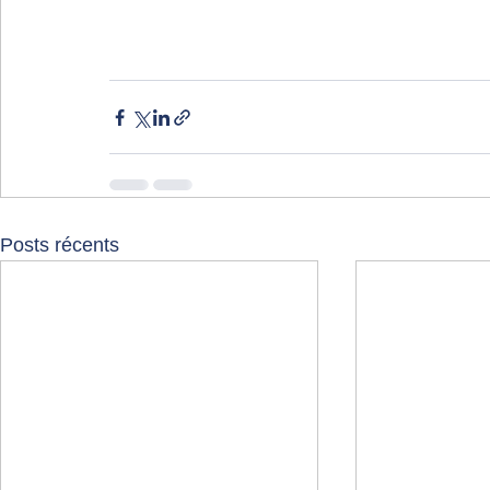
#perceptionDirecte
#développementPerson
Posts récents