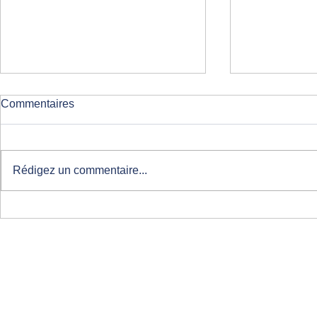
Commentaires
Rédigez un commentaire...
Une formation coaching
Retraite dét
unique basée sur la
Maroc
perception directe®