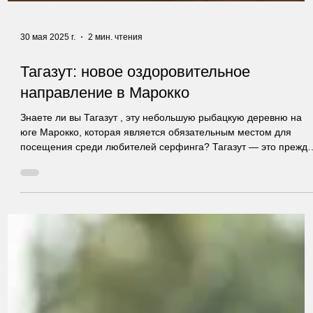
30 мая 2025 г.
2 мин. чтения
Тагазут: новое оздоровительное
направление в Марокко
Знаете ли вы Тагазут , эту небольшую рыбацкую деревню на
юге Марокко, которая является обязательным местом для
посещения среди любителей серфинга? Тагазут — это прежд
всего состояние души. Это выбор уникального образа жизни. В
многом это обусловлено климатом, атлантическим
побережьем, теплотой берберского народа и ощущением того
что все возможно.