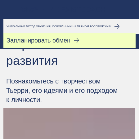
ОБУЧЕНИЕ
EXISTCOACH
УНИКАЛЬНЫЙ МЕТОД ОБУЧЕНИЯ, ОСНОВАННЫЙ НА ПРЯМОМ ВОСПРИЯТИИ®
Запланировать обмен
Перспективы
развития
Познакомьтесь с творчеством
Тьерри, его идеями и его
подходом
к личности.