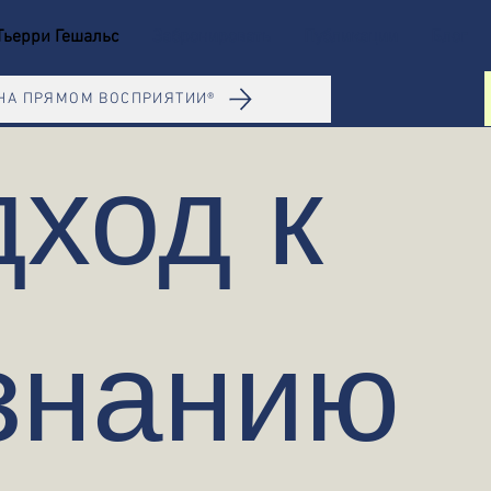
Тьерри Гешальс
Забронировать
Публикации
Блог
НА ПРЯМОМ ВОСПРИЯТИИ®
ход к
знанию