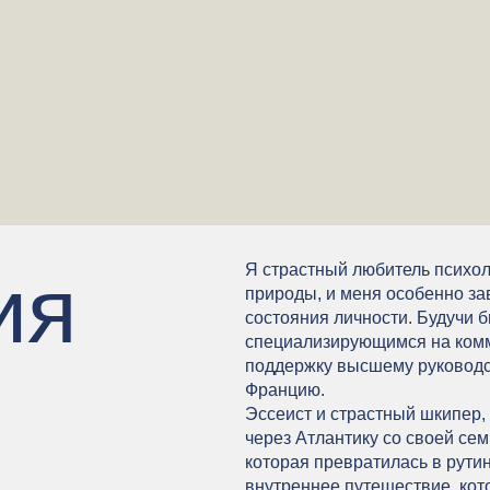
ия
Я страстный любитель психо
природы, и меня особенно з
состояния личности. Будучи 
специализирующимся на комму
поддержку высшему руководс
Францию.
Эссеист и страстный шкипер,
через Атлантику со своей се
которая превратилась в рути
внутреннее путешествие, кот