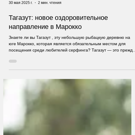
30 мая 2025 г.
2 мин. чтения
Тагазут: новое оздоровительное
направление в Марокко
Знаете ли вы Тагазут , эту небольшую рыбацкую деревню на
юге Марокко, которая является обязательным местом для
посещения среди любителей серфинга? Тагазут — это прежд
всего состояние души. Это выбор уникального образа жизни. В
многом это обусловлено климатом, атлантическим
побережьем, теплотой берберского народа и ощущением того
что все возможно.