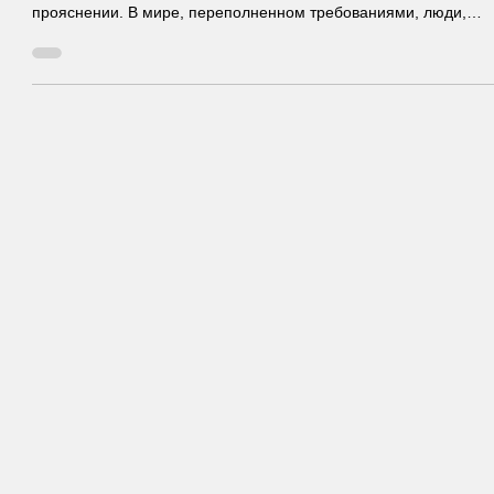
30 мая 2025 г.
3 мин. чтения
Детокс-ретрит в Тагазуте, Марокко
В воздухе витает более глубокая тоска, чем покой. Потребност
в спокойствии, да, но прежде всего — во внутреннем
прояснении. В мире, переполненном требованиями, люди,
уставшие от беготни, ищут не где-то еще, а скорее
возвращение к себе.