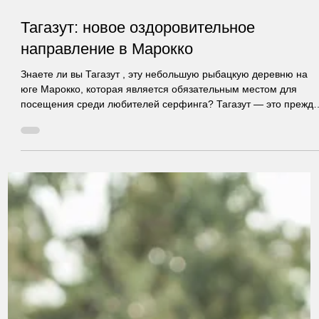
30 мая 2025 г.
2 мин. чтения
Тагазут: новое оздоровительное
направление в Марокко
Знаете ли вы Тагазут , эту небольшую рыбацкую деревню на
юге Марокко, которая является обязательным местом для
посещения среди любителей серфинга? Тагазут — это прежд
всего состояние души. Это выбор уникального образа жизни. В
многом это обусловлено климатом, атлантическим
побережьем, теплотой берберского народа и ощущением того
что все возможно.